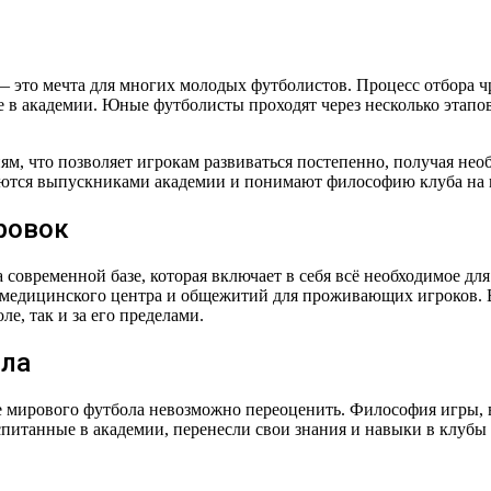
 это мечта для многих молодых футболистов. Процесс отбора ч
в академии. Юные футболисты проходят через несколько этапов
ям, что позволяет игрокам развиваться постепенно, получая не
яются выпускниками академии и понимают философию клуба на 
ровок
а современной базе, которая включает в себя всё необходимое д
, медицинского центра и общежитий для проживающих игроков. 
е, так и за его пределами.
ола
е мирового футбола невозможно переоценить. Философия игры, 
спитанные в академии, перенесли свои знания и навыки в клубы