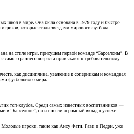
ных школ в мире. Она была основана в 1979 году и быстро
игроков, которые стали звездами мирового футбола.
вана на стиле игры, присущем первой команде “Барселоны”. В
с самого раннего возраста привыкают к требовательному
ачеств, как дисциплина, уважение к соперникам и командная
ями футбольного мира.
ругих топ-клубов. Среди самых известных воспитанников —
и в “Барселоне”, но и внесли огромный вклад в успехи
Молодые игроки, такие как Ансу Фати, Гави и Педри, уже