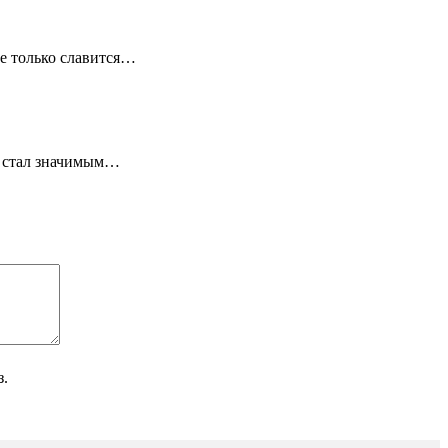
е только славится…
р стал значимым…
з.