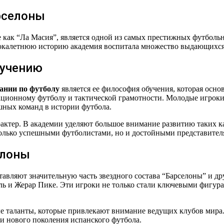
рселоны
же как “Ла Масия”, является одной из самых престижных футболь
рокалетнюю историю академия воспитала множество выдающихся 
бучению
ании по футболу
является ее философия обучения, которая осно
ционному футболу и тактической грамотности. Молодые игроки 
шных команд в истории футбола.
актер. В академии уделяют большое внимание развитию таких к
только успешными футболистами, но и достойными представител
елоны
тавляют значительную часть звездного состава “Барселоны” и д
ь и Жерар Пике. Эти игроки не только стали ключевыми фигурам
 таланты, которые привлекают внимание ведущих клубов мира. 
и нового поколения испанского футбола.