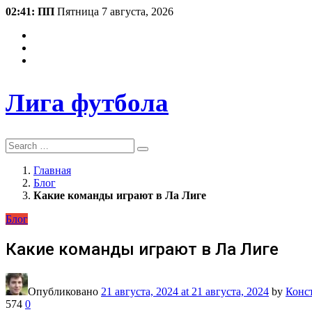
02:41: ПП
Пятница 7 августа, 2026
Лига футбола
Search
Главная
Блог
Какие команды играют в Ла Лиге
Блог
Какие команды играют в Ла Лиге
Опубликовано
21 августа, 2024
at 21 августа, 2024
by
Конс
574
0