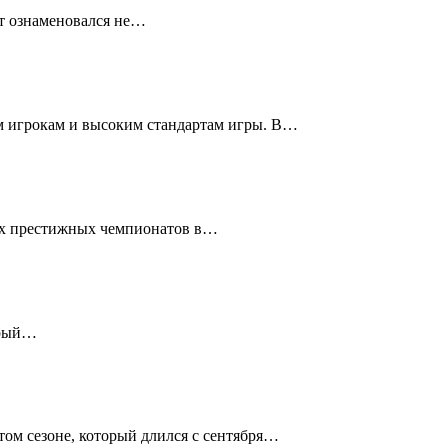
ат ознаменовался не…
м игрокам и высоким стандартам игры. В…
ых престижных чемпионатов в…
арый…
ом сезоне, который длился с сентября…