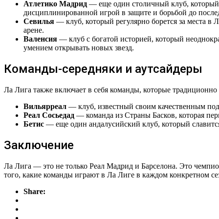
Атлетико Мадрид
— еще один столичный клуб, который 
дисциплинированной игрой в защите и борьбой до послед
Севилья
— клуб, который регулярно борется за места в
арене.
Валенсия
— клуб с богатой историей, который неоднокр
умением открывать новых звезд.
Команды-середняки и аутсайдеры
Ла Лига также включает в себя команды, которые традиционно
Вильярреал
— клуб, известный своим качественным подб
Реал Сосьедад
— команда из Страны Басков, которая пе
Бетис
— еще один андалусийский клуб, который славитс
Заключение
Ла Лига — это не только Реал Мадрид и Барселона. Это чемпио
того, какие команды играют в Ла Лиге в каждом конкретном с
Share: