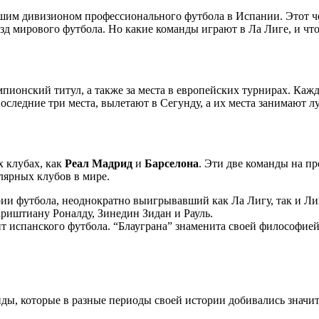
ысшим дивизионом профессионального футбола в Испании. Этот 
зд мирового футбола. Но какие команды играют в Ла Лиге, и чт
мпионский титул, а также за места в европейских турнирах. Кажд
последние три места, вылетают в Сегунду, а их места занимают 
х клубах, как
Реал Мадрид
и
Барселона
. Эти две команды на п
лярных клубов в мире.
ии футбола, неоднократно выигрывавший как Ла Лигу, так и Л
риштиану Роналду, Зинедин Зидан и Рауль.
 испанского футбола. “Блауграна” знаменита своей философией 
нды, которые в разные периоды своей истории добивались значи