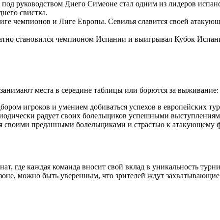
под руководством Диего Симеоне стал одним из лидеров испанск
него свистка.
 Лиге чемпионов и Лиге Европы. Севилья славится своей атаку
атно становился чемпионом Испании и выигрывал Кубок Испани
 занимают места в середине таблицы или борются за выживание:
ором игроков и умением добиваться успехов в европейских тур
риодически радует своих болельщиков успешными выступлениям
я своими преданными болельщиками и страстью к атакующему ф
нат, где каждая команда вносит свой вклад в уникальность турн
езоне, можно быть уверенным, что зрителей ждут захватывающие