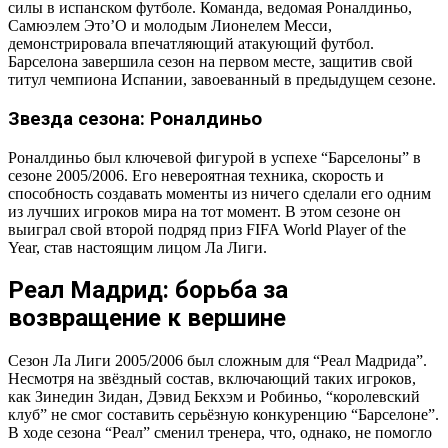
силы в испанском футболе. Команда, ведомая Роналдиньо,
Самюэлем Это’О и молодым Лионелем Месси,
демонстрировала впечатляющий атакующий футбол.
Барселона завершила сезон на первом месте, защитив свой
титул чемпиона Испании, завоеванный в предыдущем сезоне.
Звезда сезона: Роналдиньо
Роналдиньо был ключевой фигурой в успехе “Барселоны” в
сезоне 2005/2006. Его невероятная техника, скорость и
способность создавать моменты из ничего сделали его одним
из лучших игроков мира на тот момент. В этом сезоне он
выиграл свой второй подряд приз FIFA World Player of the
Year, став настоящим лицом Ла Лиги.
Реал Мадрид: борьба за
возвращение к вершине
Сезон Ла Лиги 2005/2006 был сложным для “Реал Мадрида”.
Несмотря на звёздный состав, включающий таких игроков,
как Зинедин Зидан, Дэвид Бекхэм и Робиньо, “королевский
клуб” не смог составить серьёзную конкуренцию “Барселоне”.
В ходе сезона “Реал” сменил тренера, что, однако, не помогло