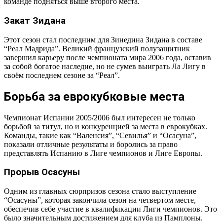
команде подняться выше второго места.
Закат Зидана
Этот сезон стал последним для Зинедина Зидана в составе
“Реал Мадрида”. Великий французский полузащитник
завершил карьеру после чемпионата мира 2006 года, оставив
за собой богатое наследие, но не сумев выиграть Ла Лигу в
своём последнем сезоне за “Реал”.
Борьба за еврокубковые места
Чемпионат Испании 2005/2006 был интересен не только
борьбой за титул, но и конкуренцией за места в еврокубках.
Команды, такие как “Валенсия”, “Севилья” и “Осасуна”,
показали отличные результаты и боролись за право
представлять Испанию в Лиге чемпионов и Лиге Европы.
Прорыв Осасуны
Одним из главных сюрпризов сезона стало выступление
“Осасуны”, которая закончила сезон на четвертом месте,
обеспечив себе участие в квалификации Лиги чемпионов. Это
было значительным достижением для клуба из Памплоны,