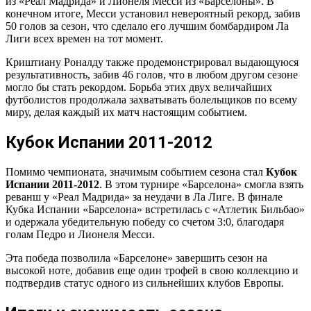
из «Реал Мадрида» и Лионеля Месси из «Барселоны». В
конечном итоге, Месси установил невероятный рекорд, забив
50 голов за сезон, что сделало его лучшим бомбардиром Ла
Лиги всех времен на тот момент.
Криштиану Роналду также продемонстрировал выдающуюся
результативность, забив 46 голов, что в любом другом сезоне
могло бы стать рекордом. Борьба этих двух величайших
футболистов продолжала захватывать болельщиков по всему
миру, делая каждый их матч настоящим событием.
Кубок Испании 2011-2012
Помимо чемпионата, значимым событием сезона стал
Кубок
Испании 2011-2012
. В этом турнире «Барселона» смогла взять
реванш у «Реал Мадрида» за неудачи в Ла Лиге. В финале
Кубка Испании «Барселона» встретилась с «Атлетик Бильбао»
и одержала убедительную победу со счетом 3:0, благодаря
голам Педро и Лионеля Месси.
Эта победа позволила «Барселоне» завершить сезон на
высокой ноте, добавив еще один трофей в свою коллекцию и
подтвердив статус одного из сильнейших клубов Европы.