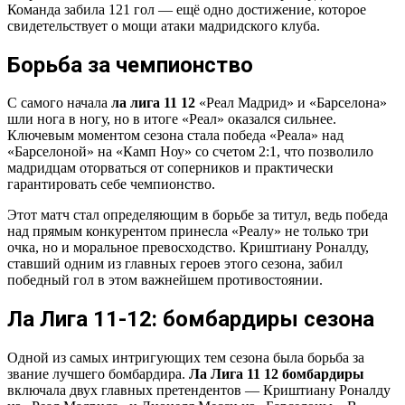
Команда забила 121 гол — ещё одно достижение, которое
свидетельствует о мощи атаки мадридского клуба.
Борьба за чемпионство
С самого начала
ла лига 11 12
«Реал Мадрид» и «Барселона»
шли нога в ногу, но в итоге «Реал» оказался сильнее.
Ключевым моментом сезона стала победа «Реала» над
«Барселоной» на «Камп Ноу» со счетом 2:1, что позволило
мадридцам оторваться от соперников и практически
гарантировать себе чемпионство.
Этот матч стал определяющим в борьбе за титул, ведь победа
над прямым конкурентом принесла «Реалу» не только три
очка, но и моральное превосходство. Криштиану Роналду,
ставший одним из главных героев этого сезона, забил
победный гол в этом важнейшем противостоянии.
Ла Лига 11-12: бомбардиры сезона
Одной из самых интригующих тем сезона была борьба за
звание лучшего бомбардира.
Ла Лига 11 12 бомбардиры
включала двух главных претендентов — Криштиану Роналду