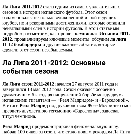
Ла Лига 2011-2012
стала одним из самых увлекательных
сезонов в истории испанского футбола. Этот сезон
ознаменовался не только великолепной игрой ведущих
клубов, но и рекордными достижениями, которые оставили
неизгладимый след в истории футбола. В этой статье мы
подробно рассмотрим, как прошел
чемпионат Испании 2011-
2012
, проанализируем ключевые моменты, обсудим
ла лига
11 12 бомбардиры
и другие важные события, которые
сделали этот сезон незабываемым.
Ла Лига 2011-2012: Основные
события сезона
Ла Лига сезон 2011-2012
начался 27 августа 2011 года и
завершился 13 мая 2012 года. Сезон оказался особенно
драматичным благодаря напряженной борьбе между двумя
испанскими гигантами — «Реал Мадридом» и «Барселоной».
В итоге
Реал Мадрид
под руководством Жозе Моуринью смог
прервать двухлетнюю гегемонию «Барселоны», завоевав
титул чемпиона.
Реал Мадрид
продемонстрировал феноменальную игру,
набрав 100 очков за сезон, что стало новым рекордом Ла Лиги.