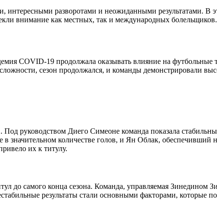
 интересными разворотами и неожиданными результатами. В этом
екли внимание как местных, так и международных болельщиков.
емия COVID-19 продолжала оказывать влияние на футбольные т
а сложности, сезон продолжался, и команды демонстрировали вы
1. Под руководством Диего Симеоне команда показала стабильны
ие в значительном количестве голов, и Ян Облак, обеспечивший
ривело их к титулу.
тул до самого конца сезона. Команда, управляемая Зинедином З
естабильные результаты стали основными факторами, которые по