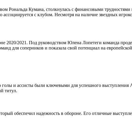
ством Рональда Кумана, столкнулась с финансовыми трудностями
о ассоциируется с клубом. Несмотря на наличие звездных игроко
оне 2020/2021. Под руководством Юлена Лопетеги команда прод
манд для соперников и показала свой потенциал на европейской
го голы и ассисты были ключевыми для успешного выступления 
й титул.
торый обеспечил надежность в обороне. Его отличные выступл