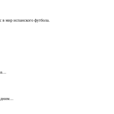
с в мир испанского футбола.
шла…
 Одним…