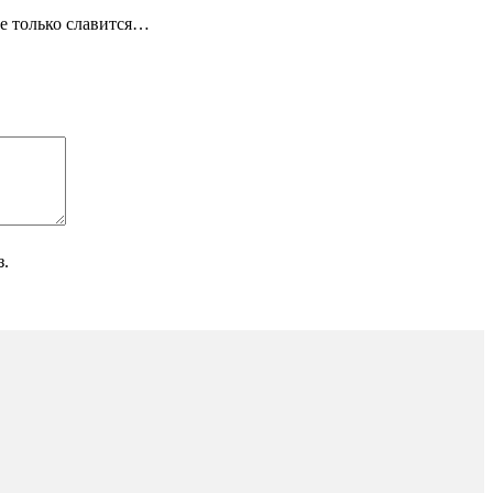
е только славится…
з.