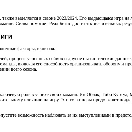
 также выделяется в сезоне 2023/2024. Его выдающаяся игра на 
манде. Силва помогает Реал Бетис достигать значительных резу
Лиги
зличные факторы, включая:
ей, процент успешных сейвов и другие статистические данные.
команды, включая его способность организовывать оборону и пр
нии всего сезона.
т ключевую роль в успехе своих команд. Ян Облак, Тибо Куртуа,
чительному влиянию на игру. Эти голкиперы продолжают подде
опустите возможность наблюдать за их выступлениями в предсто