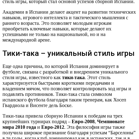
стиль игры, который стал основой успехов сборной Испании.
Академии в Испании делают акцент на развитии технических
навыков, игрового интеллекта и тактического мышления с
раннего возраста. Это позволяет молодым игрокам
приобретать ключевые навыки, которые делают их
успешными не только на национальной, но и на
международной арене.
Тики-така – уникальный стиль игры
Еще одна причина, по которой Испания доминирует в
футболе, связана с разработкой и внедрением уникального
стиля игры, известного как
тики-така
. Этот стиль
характеризуется быстрыми короткими передачами и
владением мячом, что позволяет контролировать ход игры и
подавлять противников. Тики-така стала символом
испанского футбола благодаря таким тренерам, как Хосеп
Гвардиола и Висенте дель Боске.
Тики-така привела сборную Испании к победам на трех
крупнейших турнирах подряд –
Евро-2008
,
Чемпионате
мира 2010 года
и
Евро-2012
. Эта философия игры также
получила широкое признание благодаря успехам “Барселоны”
в те годы, когда клуб доминировал как в испанских, так и в