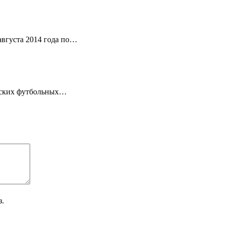
вгуста 2014 года по…
анских футбольных…
з.