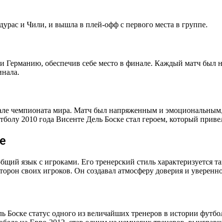
урас и Чили, и вышла в плей-офф с первого места в группе.
и Германию, обеспечив себе место в финале. Каждый матч был 
инала.
нале чемпионата мира. Матч был напряженным и эмоциональным,
олу 2010 года Висенте Дель Боске стал героем, который привел
е
бщий язык с игроками. Его тренерский стиль характеризуется т
орон своих игроков. Он создавал атмосферу доверия и уверенно
ль Боске статус одного из величайших тренеров в истории футбо