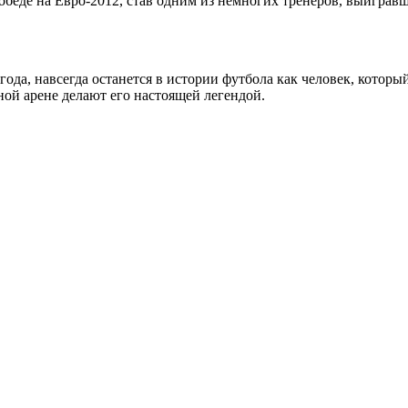
обеде на Евро-2012, став одним из немногих тренеров, выиграв
года, навсегда останется в истории футбола как человек, котор
ной арене делают его настоящей легендой.