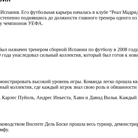
 Испания. Его футбольная карьера началась в клубе “Реал Мадри
постепенно поднявшись до должности главного тренера одного и
игу чемпионов УЕФА.
был назначен тренером сборной Испании по футболу в 2008 году
 года унаследовал сильный коллектив, который был готов к нов
монстрировать высокий уровень игры. Команда легко прошла к
ный коллектив, где каждый игрок знал свою роль и обязанности 
Карлес Пуйоль, Андрес Иньеста, Хави и Давид Вилья. Каждый и
оводством Висенте Дель Боске прошла весь турнир, демонстрир
мфу.