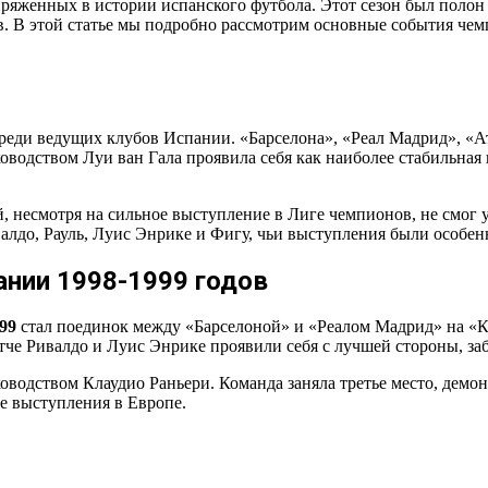
ряженных в истории испанского футбола. Этот сезон был полон
. В этой статье мы подробно рассмотрим основные события чем
среди ведущих клубов Испании. «Барселона», «Реал Мадрид», «А
ководством Луи ван Гала проявила себя как наиболее стабильна
, несмотря на сильное выступление в Лиге чемпионов, не смог
валдо, Рауль, Луис Энрике и Фигу, чьи выступления были особен
нии 1998-1999 годов
 99
стал поединок между «Барселоной» и «Реалом Мадрид» на «К
атче Ривалдо и Луис Энрике проявили себя с лучшей стороны, з
водством Клаудио Раньери. Команда заняла третье место, демон
е выступления в Европе.