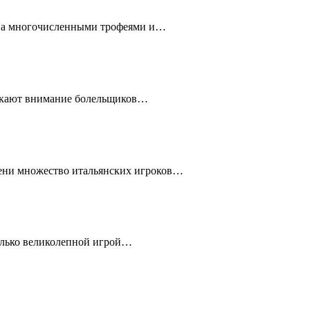
чена многочисленными трофеями и…
лекают внимание болельщиков…
мени множество итальянских игроков…
только великолепной игрой…