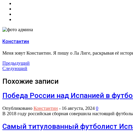
Константин
Меня зовут Константин. Я пишу о Ла Лиге, раскрывая её исто
Предыдущий
Следующий
Похожие записи
Победа России над Испанией в футбо
Опубликовано
Константин
-
16 августа, 2024
0
В 2018 году российская сборная совершила настоящий футбол
Самый титулованный футболист Испа