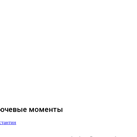
ключевые моменты
стантин