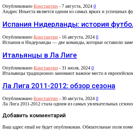
Опубликовано
Константин
-
7 августа, 2024
0
Андрес Иньеста является одним из самых ярких и успешных 
Испания Нидерланды: история футбо
Опубликовано
Константин
-
16 августа, 2024
0
Испания и Нидерланды — две команды, которые оставили заме
Итальянцы в Ла Лиге
Опубликовано
Константин
-
31 июля, 2024
0
Итальянцы традиционно занимают важное место в европейском
Ла Лига 2011-2012: обзор сезона
Опубликовано
Константин
-
30 августа, 2024
0
Ла Лига 2011-2012 стала одним из самых увлекательных сезоно
Добавить комментарий
Ваш адрес email не будет опубликован.
Обязательные поля пом